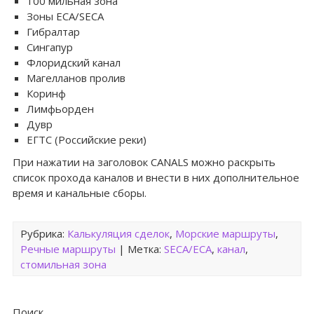
100 мильная зона
Зоны ECA/SECA
Гибралтар
Сингапур
Флоридский канал
Магелланов пролив
Коринф
Лимфьорден
Дувр
ЕГТС (Российские реки)
При нажатии на заголовок CANALS можно раскрыть
список прохода каналов и внести в них дополнительное
время и канальные сборы.
Рубрика:
Калькуляция сделок
,
Морские маршруты
,
Речные маршруты
| Метка:
SECA/ECA
,
канал
,
стомильная зона
Поиск